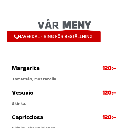
Hoppa
till
innehåll
VÅR
MENY
HAVERDAL - RING FÖR BESTÄLLNING.
Margarita
120:-
Tomatsås, mozzarella
Vesuvio
120:-
Skinka.
Capricciosa
120:-