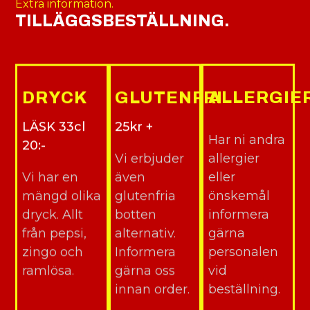
Extra information.
TILLÄGGSBESTÄLLNING.
DRYCK
GLUTENFRI
ALLERGIE
LÄSK 33cl
25kr +
Har ni andra
20:-
Vi erbjuder
allergier
Vi har en
även
eller
mängd olika
glutenfria
önskemål
dryck. Allt
botten
informera
från pepsi,
alternativ.
gärna
zingo och
Informera
personalen
ramlösa.
gärna oss
vid
innan order.
beställning.