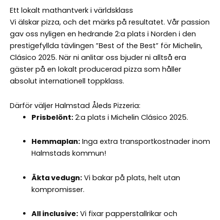
Ett lokalt mathantverk i världsklass
Vi älskar pizza, och det märks på resultatet. Vår passion
gav oss nyligen en hedrande 2:a plats i Norden i den
prestigefyllda tävlingen ”Best of the Best” för Michelin,
Clásico 2025. När ni anlitar oss bjuder ni alltså era
gäster på en lokalt producerad pizza som håller
absolut internationell toppklass.
Därför väljer Halmstad Åleds Pizzeria:
Prisbelönt:
2:a plats i Michelin Clásico 2025.
Hemmaplan:
Inga extra transportkostnader inom
Halmstads kommun!
Äkta vedugn:
Vi bakar på plats, helt utan
kompromisser.
All inclusive:
Vi fixar papperstallrikar och