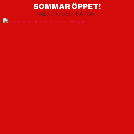
Hoppa
SOMMAR ÖPPET!
till
VÄLJ DIN DESTINATION..
innehåll
Free 3D Cards Widget