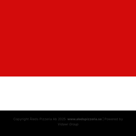
Copyright Åleds Pizzeria Ab 2025
www.aledspizzeria.se
| Powered by
Vidawi Group