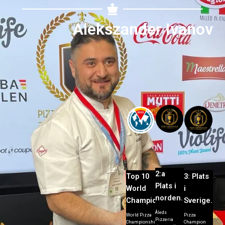
Alekszander Ivanov
2:a
Top 10
3: Plats
Plats i
World
i
norden.
Champion
Sverige.
Åleds
World Pizza
Pizza
Pizzeria
Championship
Champion