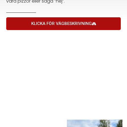
våra pizzor eller säga ”hej”.
KLICKA FÖR VÄGBESKRIVNING