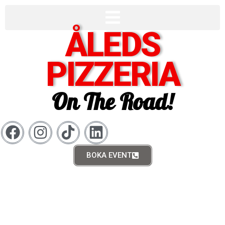
Hoppa
till
innehåll
ÅLEDS
PIZZERIA
On The Road!
Facebook
Instagram
Tiktok
Linkedin
BOKA EVENT