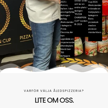
vinner silver
2025 i
Cup 2024.
och tar en
Rimini,
Alekszander
andra plats i
Italien: I den
erövrade en
tävligen
prestigefyllda
tredjeplats i
"PIZZA
tävlingen
kategorin
CHAMPION
deltog
Årets
CUP" norden.
Alekszander
pizzakock
År 2024
i kategorin
med en
Pizza
pizza av
Classica, där
mästarklass.
han
uppnådde en
imponerande
åttondeplats
bland över
700
deltagare.
VARFÖR VÄLJA ÅLEDSPIZZERIA?
LITE OM OSS.